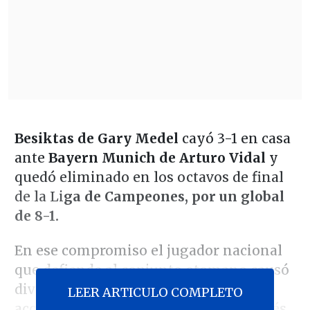
Besiktas de Gary Medel
cayó 3-1 en casa
ante
Bayern Munich de Arturo Vidal
y
quedó eliminado en los octavos de final
de la Li
ga de Campeones, por un global
de 8-1.
En ese compromiso el jugador nacional
que defiende al conjunto otomano causó
diversos comentarios debido a una
LEER ARTICULO COMPLETO
acción en que se enfrascó con el francés