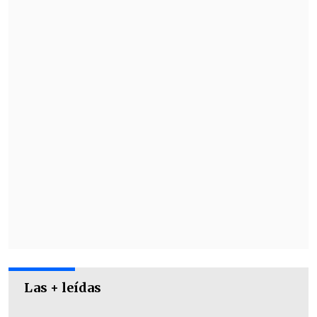
Revisa la jugada:
Las + leídas