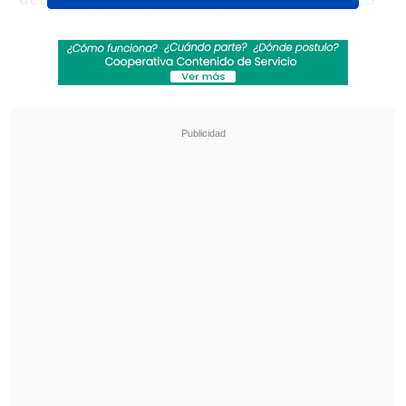
Frack Ribéry, de los bávaros.
Revisa también
[VIDEO] Balón enviado fuera de la cancha
provocó un choque de tránsito en Uruguay
No pasó inadvertido: Las deficientes
luminarias en el clásico de Coquimbo ante La
Serena
Medel y el galo quedaron en el piso
durante el segundo lapso, entre el área
mayor de los turcos y el córner del sector
defensivo derecho, momento en el cual
el chileno abrazó a su rival y no lo dejó
levantarse con facilidad.