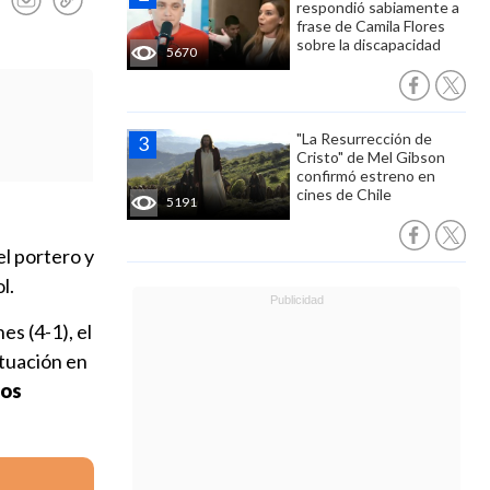
respondió sabiamente a
frase de Camila Flores
sobre la discapacidad
5670
"La Resurrección de
Cristo" de Mel Gibson
confirmó estreno en
cines de Chile
5191
el portero y
l.
s (4-1), el
ctuación en
los