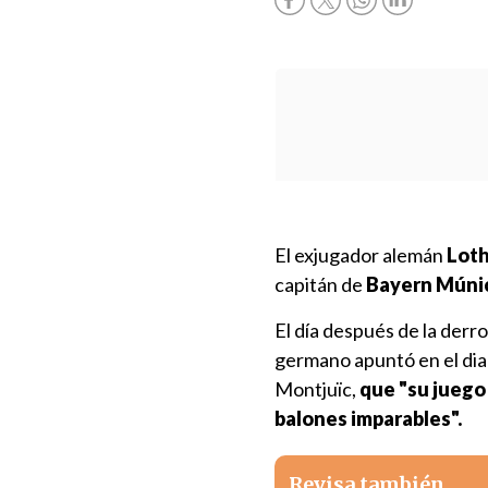
El exjugador alemán
Lot
capitán de
Bayern Múni
El día después de la derr
germano apuntó en el dia
Montjuïc,
que "su juego 
balones imparables".
Revisa también