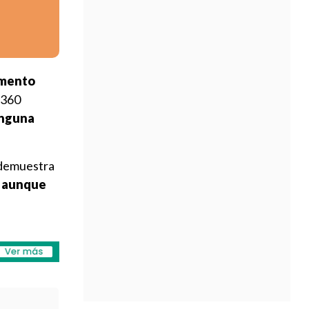
omento
60 ​​
inguna
 demuestra
, aunque