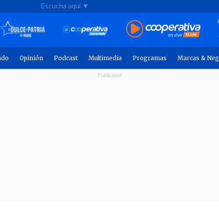
Escucha aquí ▼
ndo
Opinión
Podcast
Multimedia
Programas
Marcas & Neg