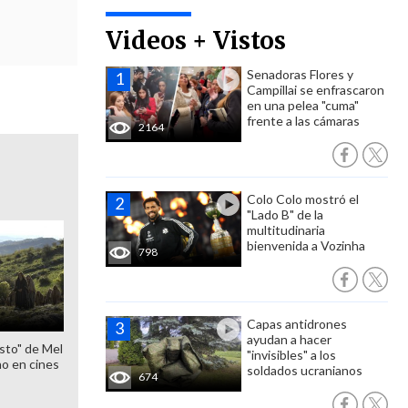
Videos + Vistos
Senadoras Flores y
Campillai se enfrascaron
en una pelea "cuma"
frente a las cámaras
2164
Colo Colo mostró el
"Lado B" de la
multitudinaria
bienvenida a Vozinha
798
Capas antidrones
ayudan a hacer
sto" de Mel
"invisibles" a los
o en cines
soldados ucranianos
674