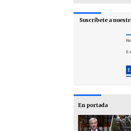
Suscríbete a nuest
No
E-
En portada