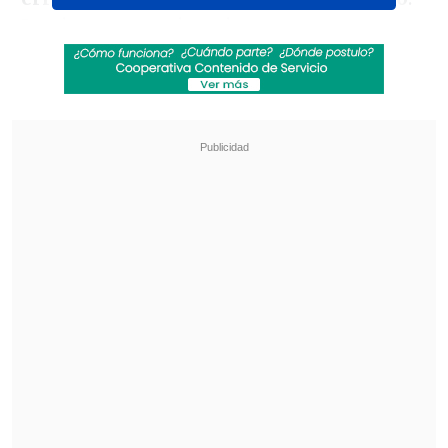
Lo siento por mi equipo y por nuestros
hinchas", escribió en su red social.
Revisa también
La UC quiere retomar el rumbo ante Cobresal
y sumar confianza antes de la visita a
Estudiantes
Matías Claro, presidente de Cruzados:
Soñamos con llegar a una final en la
Libertadores
En la misma publicación algunos de sus
compañeros, tales como
James
Rodríguez, Jerome Boateng y Javi
Martínez,
le dejaron mensajes de apoyo.