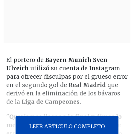
El portero de
Bayern Munich Sven
Ulreich
utilizó su cuenta de Instagram
para ofrecer disculpas por el grueso error
en el segundo gol de
Real Madrid
que
derivó en la eliminación de los bávaros
de la
Liga de Campeones.
"
Queríamos llegar a la final y dimos lo
mejor de nosotros. Pero luego tuve ese
LEER ARTICULO COMPLETO
error innecesario. No puedo explicarlo
.