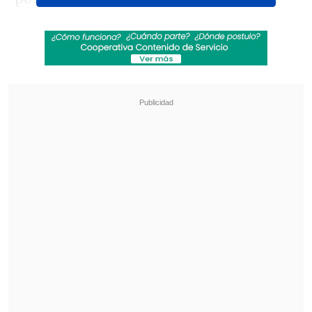
marcó dos en el triunfo 3-0 de
Real
Madrid sobre Juventus
, uno de ellos de
chilena, y obtuvo 35 por ciento.
Revisa también
[ESTADISTICAS] La tabla de posiciones de la
Liga de Primera en la fecha 18
¿Qué partido será transmitido por TV abierta
en la fecha 18 de la Liga de Primera?
Más atrás quedaron
James Rodríguez
, de
Bayern Munich,
con un 5 por ciento, y
Gerard Piqué, de Barcelona
, con 4.
Salah fue reemplazado en el segundo