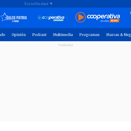
Escucha aquí ▼
ndo
Opinión
Podcast
Multimedia
Programas
Marcas & Neg