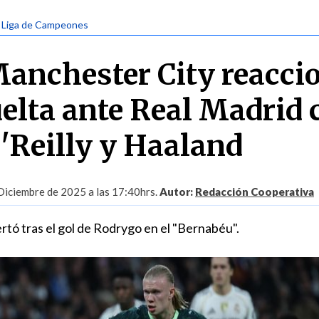
| Liga de Campeones
anchester City reacci
uelta ante Real Madrid 
O'Reilly y Haaland
Diciembre de 2025 a las 17:40hrs.
Autor:
Redacción Cooperativa
rtó tras el gol de Rodrygo en el "Bernabéu".