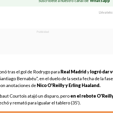
Suscríbete a nuestro canal de
Whatsapp
Llévatelo:
onó tras el gol de Rodrygo para
Real Madrid
y
logró dar v
Santiago Bernabéu", en el duelo de la sexta fecha de la fase
con anotaciones de
Nico O'Reilly y Erling Haaland.
ibaut Courtois atajó un disparo, pero
en el rebote O'Reill
chó y remató para igualar el tablero (35').