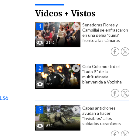
Videos + Vistos
Senadoras Flores y
Campillai se enfrascaron
en una pelea "cuma"
frente a las cámaras
2145
Colo Colo mostró el
"Lado B" de la
multitudinaria
bienvenida a Vozinha
785
LS6
Capas antidrones
ayudan a hacer
"invisibles" a los
soldados ucranianos
672