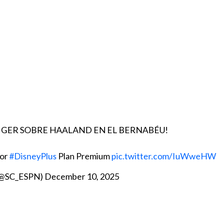
IGER SOBRE HAALAND EN EL BERNABÉU!
or
#DisneyPlus
Plan Premium
pic.twitter.com/IuWweHW
 (@SC_ESPN)
December 10, 2025