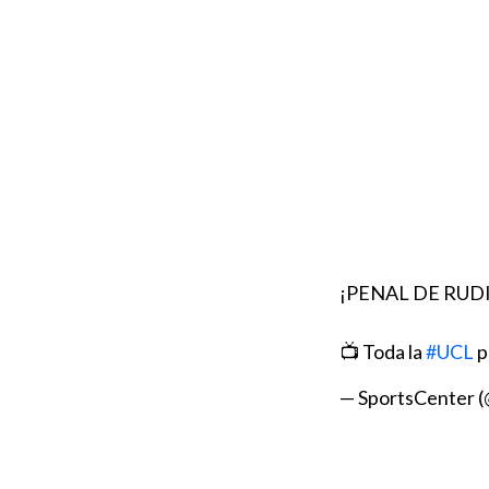
¡PENAL DE RUD
📺 Toda la
#UCL
p
— SportsCenter