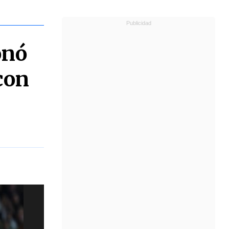
onó
con