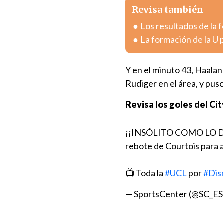
Revisa también
Los resultados de la 
La formación de la U p
Y en el minuto 43, Haalan
Rudiger en el área, y puso
Revisa los goles del Cit
¡¡INSÓLITO COMO LO DEJ
rebote de Courtois para 
📺 Toda la
#UCL
por
#Dis
— SportsCenter (@SC_E