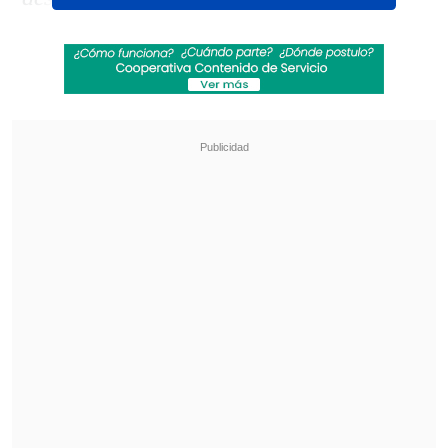
Revisa también
¿Qué partido será transmitido por TV abierta
en la fecha 18 de la Liga de Primera?
Coquimbo Unido quiere estirar su hegemonía
en el clásico ante La Serena
12. Deportes La Serena - 27 puntos
(-15 DG)
Fecha 28:
Deportes La Serena (V) vs
Coquimbo Unido. Sábado 22 de
noviembre, 18:00 horas
Fecha 29:
Deportes La Serena (L) vs
Palestino. Sábado 29 de noviembre,