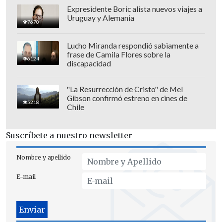
Expresidente Boric alista nuevos viajes a
Fecha 28:
Deportes Limache (L) vs
Uruguay y Alemania
7670
Unión Española. Viernes 21 de
noviembre. 20:00 horas
Lucho Miranda respondió sabiamente a
frase de Camila Flores sobre la
Fecha 29:
Deportes Limache (V) vs
6124
discapacidad
Unión La Calera. Domingo 30 de
noviembre, 18:00 horas
"La Resurrección de Cristo" de Mel
Fecha 30:
Deportes Limache (L) vs
Gibson confirmó estreno en cines de
5218
Chile
Deportes La Serena. Programación
por definir
Suscríbete a nuestro newsletter
15. Unión Española - 21 puntos
Nombre y apellido
(-20 DG)
E-mail
Fecha 28:
Unión Española (V) vs
Deportes Limache. Viernes 21 de
noviembre. 20:00 horas
Fecha 29:
Unión Española (L) vs