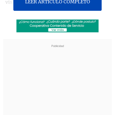
LEER ARTICULO COMPLETO
visitantes.
En diálogo con
La Tercera
, la autoridad
planteó un diagnóstico crítico sobre el
estado actual del balompié nacional:
"Sabemos que el fútbol ha sufrido en los
últimos años momentos álgidos,
complejos, y
lo que estoy tratando de
hacer es alinear a todos los actores para
que compartamos un objetivo común y
es el de recuperar el fútbol para las
familias", dijo.
Revisa también
¿Cuándo y dónde ver la visita de la UC a
Estudiantes en la Copa Libertadores?