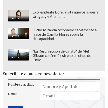
Expresidente Boric alista nuevos viajes a
Uruguay y Alemania
8013
Lucho Miranda respondió sabiamente a
frase de Camila Flores sobre la
7627
discapacidad
"La Resurrección de Cristo" de Mel
Gibson confirmó estreno en cines de
5429
Chile
Suscríbete a nuestro newsletter
En esa línea, Codina enfatizó que su
Nombre y apellido
gestión pondrá sobre la mesa la
E-mail
necesidad de que ambos colores
convivan en el tablón:
"Es un engaño