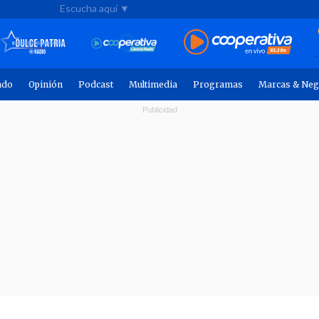
Escucha aquí ▼
ndo
Opinión
Podcast
Multimedia
Programas
Marcas & Neg