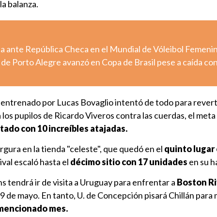
la balanza.
da ante República Checa en el Mundial de Vóleibol Femeni
r de Porto Alegre avanzó en Copa de Brasil pese a caída co
co entrenado por Lucas Bovaglio intentó de todo para reverti
 los pupilos de Ricardo Viveros contra las cuerdas, el meta
tado con 10 increíbles atajadas.
argura en la tienda "celeste", que quedó en el
quinto lugar
val escaló hasta el
décimo sitio con 17 unidades
en su h
ns tendrá ir de visita a Uruguay para enfrentar a
Boston Ri
19 de mayo. En tanto, U. de Concepción pisará Chillán para
 mencionado mes.