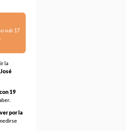
no sub 17
n
r la
José
 con 19
aber.
ver por la
 medirse