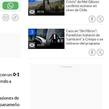
Cristo" de Mel Gibson
confirmó estreno en
cines de Chile
4576
Caos en "Sin Filtros":
Panelistas trataron de
"carnicero" a Crespo y se
retiraron del programa
4155
 con un
0-1
endo a
asiones de
l panameño