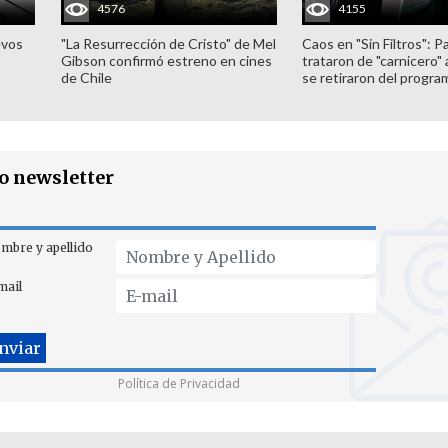
4576
4155
evos
"La Resurrección de Cristo" de Mel
Caos en "Sin Filtros": P
Gibson confirmó estreno en cines
trataron de "carnicero"
de Chile
se retiraron del progra
ro newsletter
mbre y apellido
mail
Política de Privacidad