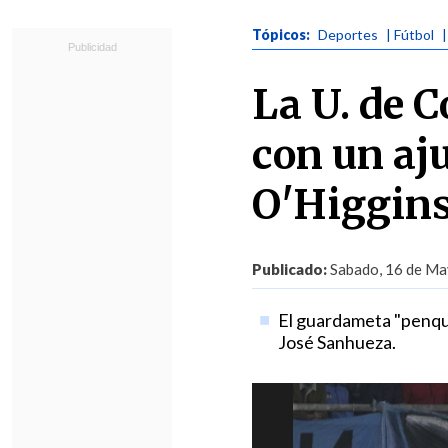
Tópicos:
Deportes
| Fútbol
La U. de 
con un aju
O'Higgins
Publicado:
Sabado, 16 de Ma
El guardameta "penqui
José Sanhueza.