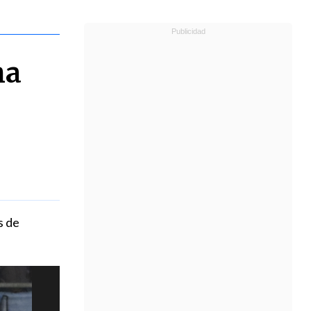
ha
s de