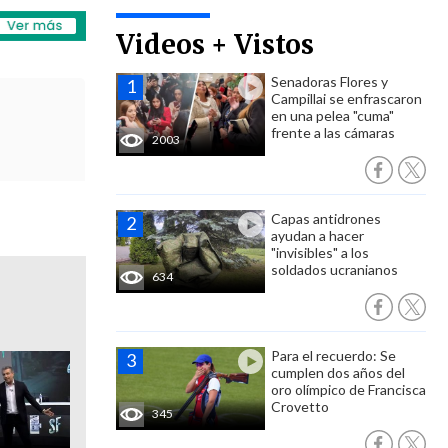
Videos + Vistos
Senadoras Flores y
Campillai se enfrascaron
en una pelea "cuma"
frente a las cámaras
2003
Capas antidrones
ayudan a hacer
"invisibles" a los
soldados ucranianos
634
Para el recuerdo: Se
cumplen dos años del
oro olímpico de Francisca
Crovetto
345