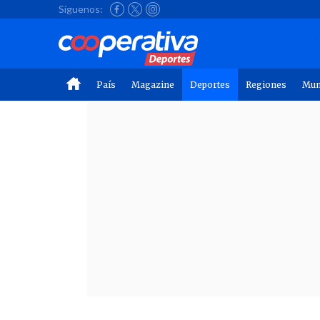
Síguenos:
País
Magazine
Deportes
Regiones
Mu