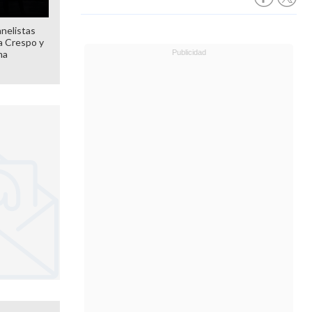
anelistas
 a Crespo y
ma