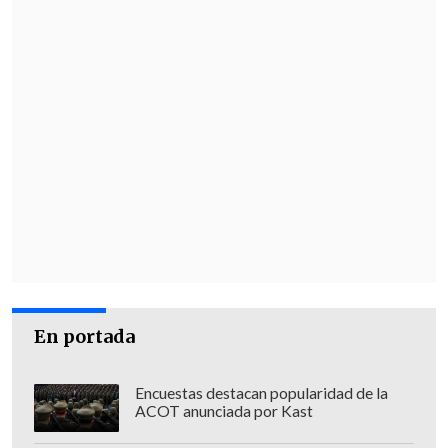
Respecto al Campeonato Nacional como
tal, hubo un aumento de asistencia de
38,47 por ciento respecto al 2023
.
El torneo 2024 sumó 1.888.569 personas
en las tribunas;
unas 7.869 personas por
encuentro
, y se ubicó como la segunda
En portada
temporada histórica desde que inició el
estudio gubernamental en 2012.
Encuestas destacan popularidad de la
ACOT anunciada por Kast
"Estas cifras son el resultado de factores