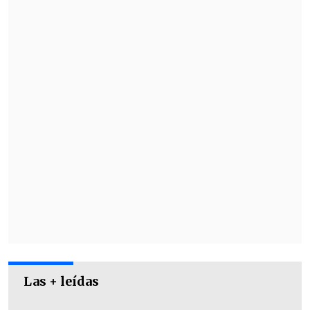
promedio de 27.046
. Los albos fueron
afectados por los castigos, que
arrancaron tras los incidentes de la
Supercopa con varias fechas de castigo al
sector Arica del Monumental.
Las + leídas