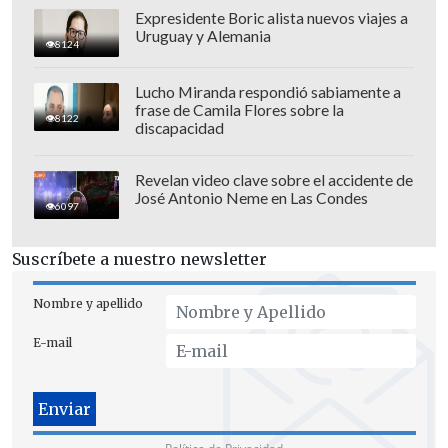
Expresidente Boric alista nuevos viajes a
Tercero se ubicó Universidad Católica
,
Uruguay y Alemania
8124
local en Santa Laura por la remodelación
de San Carlos de Apoquindo. Reunieron
Lucho Miranda respondió sabiamente a
frase de Camila Flores sobre la
136.776 hinchas en total, promediando
8122
discapacidad
9.118
.
Revelan video clave sobre el accidente de
Pisándole los talones a la UC apareció
José Antonio Neme en Las Condes
6097
Deportes Iquique
con 135.231
espectadores y un
promedio de 9.015
.
Suscríbete a nuestro newsletter
A partir del quinto puesto se marcó una
Nombre y apellido
gran distancia, pues Coquimbo Unido
E-mail
marcó 90.703 personas y un promedio de
6.047.