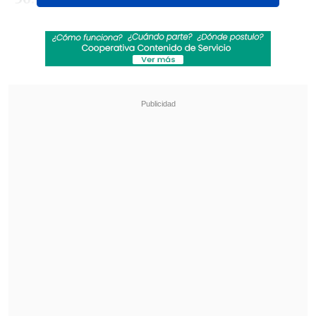
Revisa también
Audax Italiano quiere tomar otro respiro ante
un Ñublense que busca entrar en zona de
copas
La programación de la ida de octavos de la
Copa Sudamericana
El regreso al coliseo de Ñuñoa y los altos
aforos permitidos, además de la buena
campaña deportiva, fueron claves para la
gran convocatoria "laica".
Notablemente atrás quedó Colo Colo,
con 405.497 personas en total y un