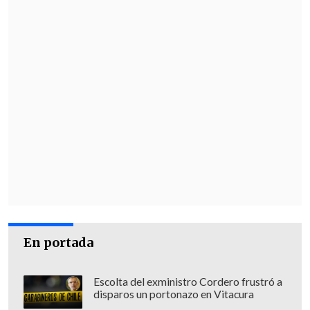
Mario Briceño, Claudio Sepúlveda
(Kevin Altez, 71'), Santiago Silva,
Alvaro Abarzúa (Cris Martínez, 46'),
Ezequiel Cañete (Maximiliano
Rodríguez 56'), Lionel Altamirano DT:
Jaime García
Universidad Católica (3)
: Vicente
Bernedo. Bernardo Cerezo, Branco
Ampuero, Daniel González, Nicolás
L'Huillier (Martín Gómez, 90'),
Agustín Farías, Jimmy Martínez
(Diego Corral, 86'), Matías Palavecino
(Alfred Canales, 86'), Justo Giani,
En portada
Clemente Montes (Cristian Cuevas,
64'), Juan Fco. Rossel (Fernando Zuqui,
Escolta del exministro Cordero frustró a
disparos un portonazo en Vitacura
63') DT: Daniel Garnero.