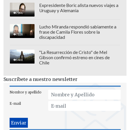
Expresidente Boric alista nuevos viajes a
Uruguay y Alemania
7988
Lucho Miranda respondió sabiamente a
frase de Camila Flores sobre la
7528
discapacidad
"La Resurrección de Cristo" de Mel
Gibson confirmó estreno en cines de
5406
Chile
Suscríbete a nuestro newsletter
Con este triunfo,
Universidad Católica
escaló hasta la segunda posición de la
Nombre y apellido
tabla
, en conjunto a Coquimbo Unido con
E-mail
23 puntos, mientras que Huachipato bajó
hasta la cuarta posición con 22 unidades.
En la última fecha de la primera rueda en