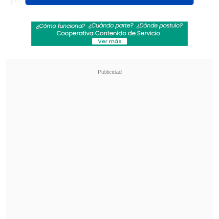
diluyendo ante el crecimiento de los
dirigidos por Daniel Garnero.
Los
visitantes estuvieron cerca de abrir el
marcador con un remate de Matías
Palavecino
, pero no se hicieron daño y se
fueron al descanso con el marcador en
blanco.
Revisa también
[VIDEO] Balón enviado fuera de la cancha
provocó un choque de tránsito en Uruguay
No pasó inadvertido: Las deficientes
luminarias en el clásico de Coquimbo ante La
Serena