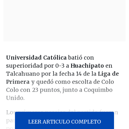
Universidad Católica
batió con
superioridad por 0-3 a
Huachipato
en
Talcahuano por la fecha 14 de la
Liga de
Primera
y quedó como escolta de Colo
Colo con 23 puntos, junto a Coquimbo
Unido.
Los primeros pasajes del partido fueron
parejos, con un leve dominio del balón
LEER ARTICULO COMPLETO
por parte de los locales que se fue