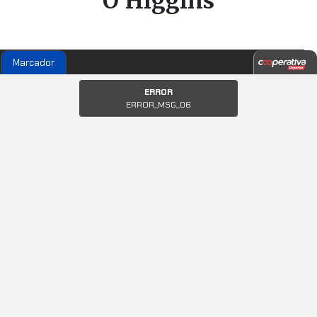
O'Higgins
Marcador