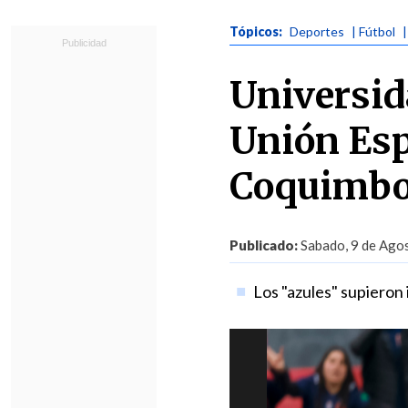
Tópicos:
Deportes
| Fútbol
Universida
Unión Esp
Coquimbo
Publicado:
Sabado, 9 de Agos
Los "azules" supieron