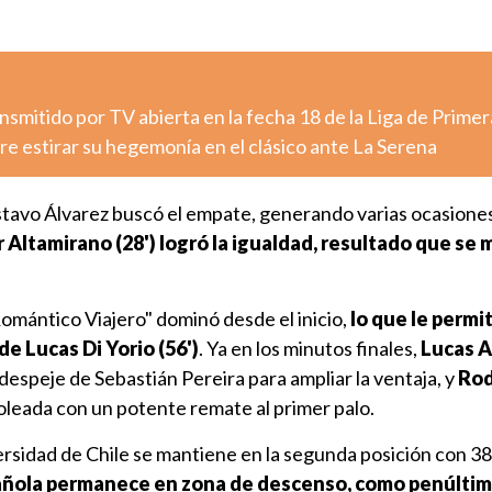
nsmitido por TV abierta en la fecha 18 de la Liga de Primer
e estirar su hegemonía en el clásico ante La Serena
ustavo Álvarez buscó el empate, generando varias ocasione
r Altamirano (28') logró la igualdad, resultado que se
Romántico Viajero" dominó desde el inicio,
lo que le permi
de Lucas Di Yorio (56')
. Ya en los minutos finales,
Lucas 
despeje de Sebastián Pereira para ampliar la ventaja, y
Rod
 goleada con un potente remate al primer palo.
ersidad de Chile se mantiene en la segunda posición con 38
ñola permanece en zona de descenso, como penúltim