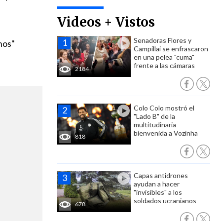
Videos + Vistos
Senadoras Flores y
anos"
Campillai se enfrascaron
en una pelea "cuma"
frente a las cámaras
2184
Colo Colo mostró el
"Lado B" de la
multitudinaria
bienvenida a Vozinha
818
Capas antidrones
ayudan a hacer
"invisibles" a los
soldados ucranianos
678