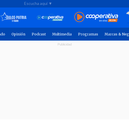
Escucha aquí ▼
ndo
Opinión
Podcast
Multimedia
Programas
Marcas & Neg