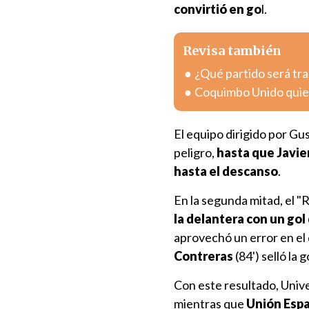
convirtió en go
l.
Revisa también
¿Qué partido será tra
Coquimbo Unido quier
El equipo dirigido por G
peligro,
hasta que Javie
hasta el descanso
.
En la segunda mitad, el "
la delantera con un gol 
aprovechó un error en el 
Contreras
(84') selló la
Con este resultado, Univ
mientras que
Unión Espa