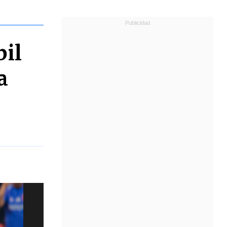
bil
a