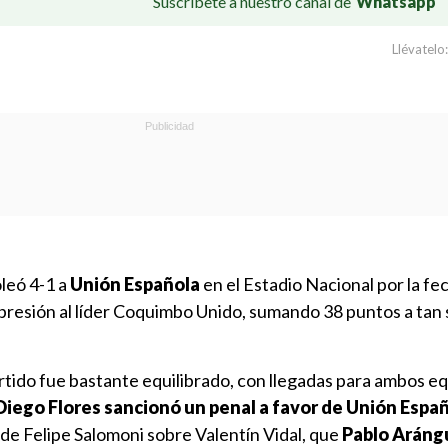
Suscríbete a nuestro canal de
Whatsapp
Llévatelo:
leó 4-1 a
Unión Española
en el Estadio Nacional por la fec
presión al líder Coquimbo Unido, sumando 38 puntos a tan 
artido fue bastante equilibrado, con llegadas para ambos e
o Diego Flores sancionó un penal a favor de Unión Espa
de Felipe Salomoni sobre Valentín Vidal, que
Pablo Aráng