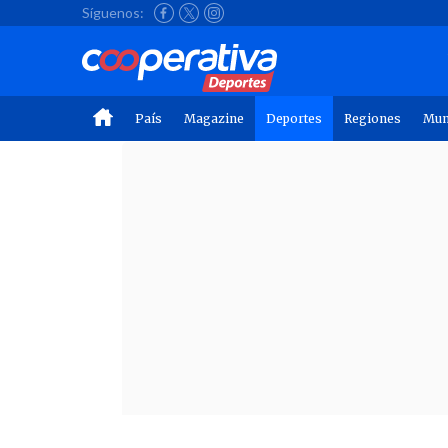
Síguenos:
País
Magazine
Deportes
Regiones
Mu