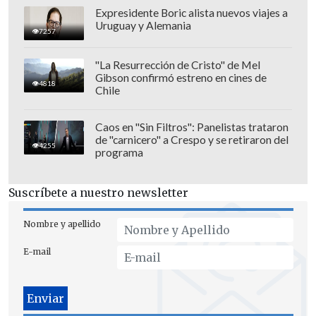
ocurre", agregó la comisión en la pieza
Expresidente Boric alista nuevos viajes a
Uruguay y Alemania
audiovisual.
7257
"La Resurrección de Cristo" de Mel
Gibson confirmó estreno en cines de
4818
Chile
Caos en "Sin Filtros": Panelistas trataron
de "carnicero" a Crespo y se retiraron del
4255
programa
Suscríbete a nuestro newsletter
Nombre y apellido
E-mail
Con respecto a la sanción de
una mano