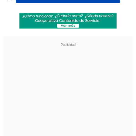
sobre Fernando Zampedr
i, que fue
reclamada por el delantero y concedida
por el juez central. Sin embargo, en el
video, se explica que "el VAR analiza
ángulos y tomas, donde logra evidenciar
un contacto del brazo del defensor sobre
el hombro del atacante,
lo que interpreta
de manera incorrecta como una
sujeción sancionable".
Revisa también
La UC quiere retomar el rumbo ante Cobresal
y sumar confianza antes de la visita a
Estudiantes
Matías Claro, presidente de Cruzados: