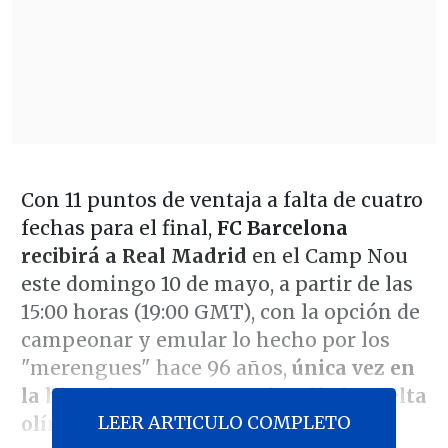
Con 11 puntos de ventaja a falta de cuatro
fechas para el final,
FC Barcelona
recibirá a Real Madrid
en el Camp Nou
este domingo 10 de mayo, a partir de las
15:00 horas (19:00 GMT), con la opción de
campeonar y emular lo hecho por los
"merengues" hace 96 años,
única vez en
la historia en que un equipo dio la vuelta
LEER ARTICULO COMPLETO
olímpica
en este tradicional cruce.