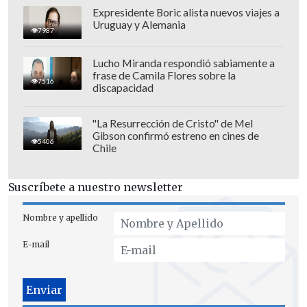
Expresidente Boric alista nuevos viajes a
Uruguay y Alemania
7987
Lucho Miranda respondió sabiamente a
frase de Camila Flores sobre la
7516
discapacidad
"La Resurrección de Cristo" de Mel
Gibson confirmó estreno en cines de
5406
Chile
Suscríbete a nuestro newsletter
A este caos se suma la polémica
Nombre y apellido
recuperación de Kylian Mbappé, quien
E-mail
está en duda para la formación con:
Thibaut Courtois; Trent Alexander-
Arnold, Antonio Rüdiger, Raúl Asencio,