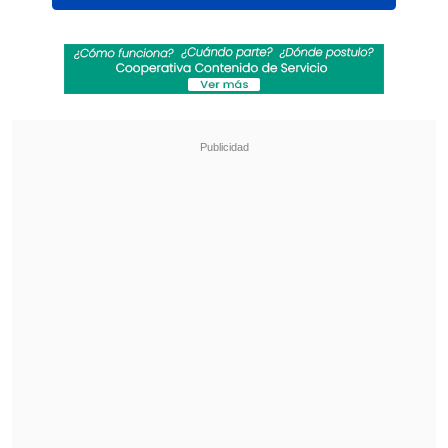
El elenco dirigido por Hansi Flick llega
en estado de gracia tras
encadenar 10
victorias al hilo
en el torneo, la última
de ellas ante Osasuna y buscará cerrar
una
campaña perfecta jugando en
condición de local
, ya que suma 17
triunfos en esta condición.
Revisa también
[VIDEO] Balón enviado fuera de la cancha
provocó un choque de tránsito en Uruguay
No pasó inadvertido: Las deficientes
luminarias en el clásico de Coquimbo ante La
Serena