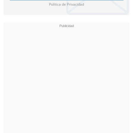
Política de Privacidad
Este incidente llega en un momento
delicado para Real Madrid, elenco que se
quedó sin Champions, sin Copa del Rey y
a la espera de un milagro para
arrebatarle la Liga de España a FC
Barcelona.