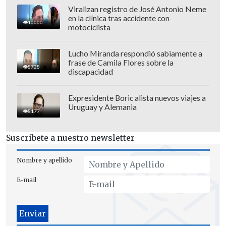
Viralizan registro de José Antonio Neme
en la clínica tras accidente con
10000
motociclista
Lucho Miranda respondió sabiamente a
frase de Camila Flores sobre la
8728
discapacidad
Expresidente Boric alista nuevos viajes a
Uruguay y Alemania
8177
La gravedad del asunto encendió las
alarmas en la dirigencia encabezada por
Suscríbete a nuestro newsletter
Florentino Pérez, quien ya habría
convocado a una reunión de urgencia
Nombre y apellido
para analizar los pasos a seguir, y no se
E-mail
descarta que se tomen medidas
disciplinarias ejemplificadoras contra
los involucrados.