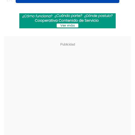
habría negado a darle la mano a
Tchouaméni en el inicio de la jornada, lo
que desencadenó una sesión de
entrenamiento marcada por la hostilidad
y los roces excesivos.
Revisa también
La oncena de Universidad Católica para la
visita a Estudiantes en Libertadores
Diego Forlán abrió las puertas de la selección a
Luis Suárez: "¿Por qué no?"
Lo que empezó como un desplante
terminó de la peor manera al finalizar la