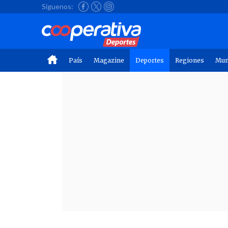
Síguenos:
País
Magazine
Deportes
Regiones
Mu