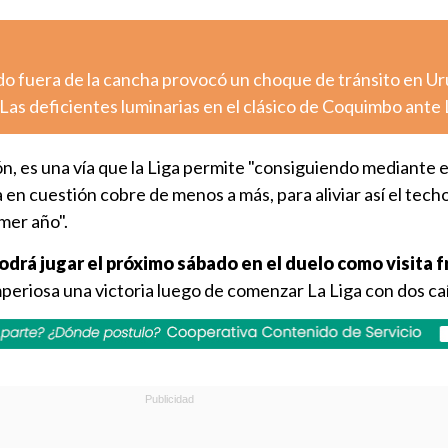
o fuera de la cancha provocó un choque de tránsito en U
Las deficientes luminarias en el clásico de Coquimbo ante
n, es una vía que la Liga permite "consiguiendo mediante 
a en cuestión cobre de menos a más, para aliviar así el tech
mer año".
odrá jugar el próximo sábado en el duelo como visita 
mperiosa una victoria luego de comenzar La Liga con dos ca