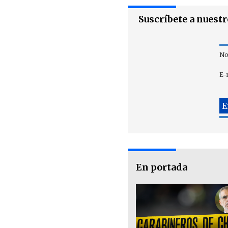
Suscríbete a nuest
No
E-
En portada