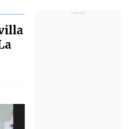
villa
La