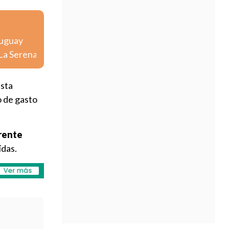
ruguay
 La Serena
esta
o de gasto
frente
ídas.