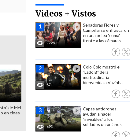
Videos + Vistos
Senadoras Flores y
Campillai se enfrascaron
en una pelea "cuma"
frente a las cámaras
2225
Colo Colo mostró el
"Lado B" de la
multitudinaria
bienvenida a Vozinha
871
sto" de Mel
Capas antidrones
o en cines
ayudan a hacer
"invisibles" a los
soldados ucranianos
693