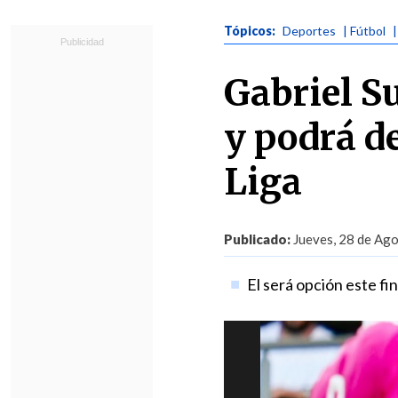
Tópicos:
Deportes
| Fútbol
Gabriel Su
y podrá d
Liga
Publicado:
Jueves, 28 de Ago
El será opción este fi