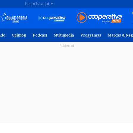
Escucha aquí ▼
ndo
Opinión
Podcast
Multimedia
Programas
Marcas & Neg