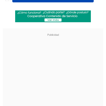
advirtió que el rival llegará exigido por
su lucha por la permanencia. El técnico
señaló que
Elche está "en una posición
inconfortable" y que ese tipo de equipos
"son mucho más difíciles porque se
juegan la vida para mantener la
categoría", p
or lo que pidió a sus
dirigidos "hacer un gran partido para
ganar" en el Estadio de La Cartuja.
Revisa también
El editorial de Sebastián Esnaola: Lo que se
exige es transparencia
¿Cuándo arranca la temporada 2026-2027 de
la NBA?