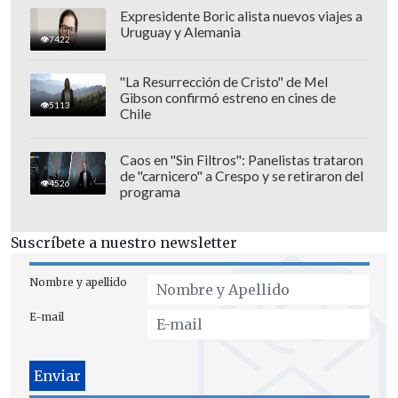
está para jugar 90 minutos ante Elche ni
Expresidente Boric alista nuevos viajes a
Uruguay y Alemania
tampoco el próximo fin de semana
7422
frente a
FC Barcelona.
"La Resurrección de Cristo" de Mel
Gibson confirmó estreno en cines de
5113
Chile
Caos en "Sin Filtros": Panelistas trataron
de "carnicero" a Crespo y se retiraron del
4526
programa
Suscríbete a nuestro newsletter
Nombre y apellido
E-mail