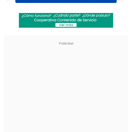
el cuadro "merengue" supo reponerse y
remontó 3-1 en el primer tiempo, con
dos goles del delantero francés
Kylian
Mbappé (18', 36') y uno de Bahim Díaz
(33')
.
Revisa también
Hasta con el buzo puesto: Iván Román llegó a
Chile para sumarse a Colo Colo
Agente clave para el fichaje de Vozinha: "Colo
Colo era lo que él quería, se alinearon los
planetas"
En el segundo tiempo, el cuadro dirigido
por Carlo Ancelotti supo aprovechar la