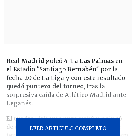
Real Madrid
goleó 4-1 a
Las Palmas
en
el Estadio "Santiago Bernabéu" por la
fecha 20 de La Liga y con este resultado
quedó puntero del torneo
, tras la
sorpresiva caída de Atlético Madrid ante
Leganés.
El cuadro visitante aprovechó y golpeó
de entrada por medio de un centro que
LEER ARTICULO COMPLETO
terminó conectando
Fabio Silva
(1'), pero