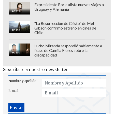
protesta porque el partido fue reanudado
Expresidente Boric alista nuevos viajes a
Uruguay y Alemania
ya, con normalidad, antes de que el
7527
árbitro acudiese a la repeticion.
"La Resurrección de Cristo" de Mel
Gibson confirmó estreno en cines de
5180
Chile
Lucho Miranda respondió sabiamente a
frase de Camila Flores sobre la
5160
discapacidad
Suscríbete a nuestro newsletter
Nombre y apellido
E-mail
Esto provocó que el capitán del cuadro