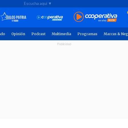
Escucha aquí ▼
ndo
Opinión
Podcast
Multimedia
Programas
Marcas & Neg