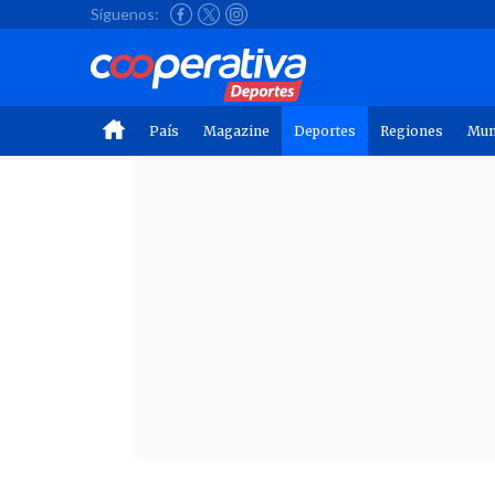
Síguenos:
País
Magazine
Deportes
Regiones
Mu