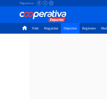
Síguenos:
País
Magazine
Deportes
Regiones
Mu