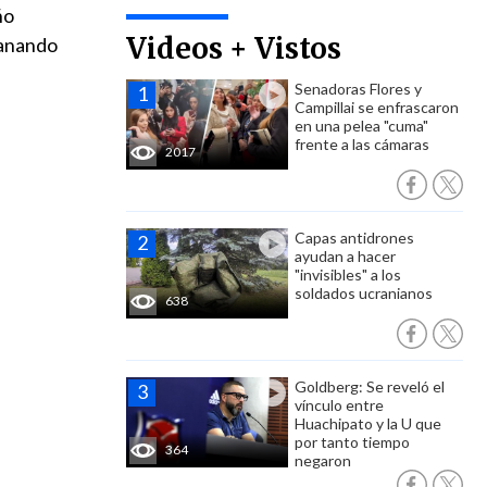
ño
Videos + Vistos
ganando
Senadoras Flores y
Campillai se enfrascaron
en una pelea "cuma"
frente a las cámaras
2017
Capas antidrones
ayudan a hacer
"invisibles" a los
soldados ucranianos
638
Goldberg: Se reveló el
vínculo entre
Huachipato y la U que
por tanto tiempo
364
negaron