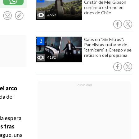
Cristo" de Mel Gibson
confirmó estreno en
cines de Chile
4689
Caos en "Sin Filtros":
Panelistas trataron de
"carnicero" a Crespo y se
retiraron del programa
4192
el arco
ada del
la espera
s tras
eague, una