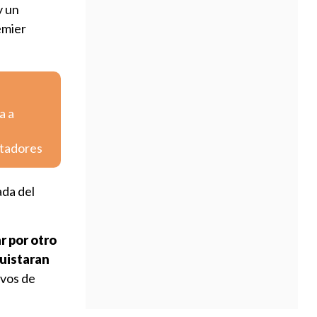
y un
emier
a a
rtadores
ada del
r por otro
quistaran
avos de