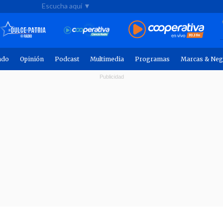
Escucha aquí ▼
ndo
Opinión
Podcast
Multimedia
Programas
Marcas & Neg