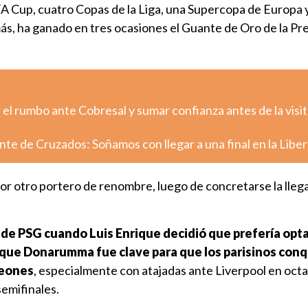
 Cup, cuatro Copas de la Liga, una Supercopa de Europa 
s, ha ganado en tres ocasiones el Guante de Oro de la Pr
el rumbo ante Cobresal y sumar confianza antes de la visit
nte de Cruzados: Soñamos con llegar a una final en la Libe
or otro portero de renombre, luego de concretarse la lleg
de PSG cuando Luis Enrique decidió que prefería opta
a que Donarumma fue clave para que los parisinos con
peones
, especialmente con atajadas ante Liverpool en oct
semifinales.