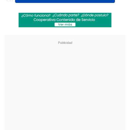
reformas en el reducto para recibir
eventos en los próximos años
Revisa también
Emiliano Astorga fue oficializado como nuevo
DT de Deportes Temuco
Federaciones de Ecuador y Venezuela
expresaron su respaldo a Gianni Infantino
"El estadio debe estar listo para 2031,
porque la UEFA nos está diciendo que no
considerarán Milán para la Eurocopa de
fútbol de 2032 si no se reforma", indicó
Sala.