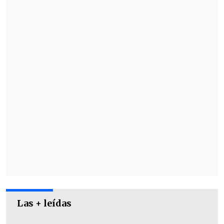
Inter y Milan presentaron el pasado
marzo la
oferta formal de adquisición y
remodelación del estadio, que ronda los
200 millones de euros
e incluye el
compromiso de reformar también los
alrededores.
Las + leídas