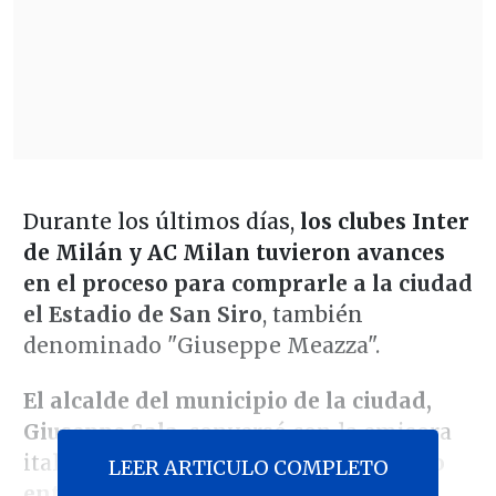
Durante los últimos días,
los clubes Inter
de Milán y AC Milan tuvieron avances
en el proceso para comprarle a la ciudad
el Estadio de San Siro
, también
denominado "Giuseppe Meazza".
El alcalde del municipio de la ciudad,
Giuseppe Sala
, conversó con la emisora
italiana
Rtl 102.5
y
confirmó el acuerdo
LEER ARTICULO COMPLETO
entre las partes
, en miras además a