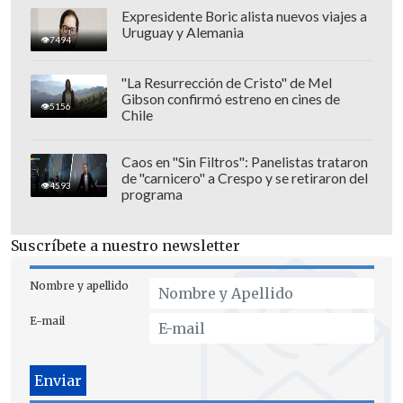
Expresidente Boric alista nuevos viajes a
Uruguay y Alemania
7494
Este miércoles, la Junta Municipal de
"La Resurrección de Cristo" de Mel
Milán dio el visto bueno al acuerdo
Gibson confirmó estreno en cines de
5156
entre los clubes y el Ayuntamiento
.
Chile
"Confirmo que la junta ha examinado
favorablemente la propuesta que se
Caos en "Sin Filtros": Panelistas trataron
de "carnicero" a Crespo y se retiraron del
presentará al concejo municipal", declaró
4593
programa
la vicealcaldesa responsable de
urbanismo, Anna Scavuzzo, en rueda de
Suscríbete a nuestro newsletter
prensa.
Nombre y apellido
"Ahora habrá una serie de comisiones
E-mail
dedicadas a examinar el fondo de la
medida. En la junta hubo un amplio
debate.
Ahora será el consejo municipal