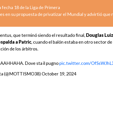
 fecha 18 de la Liga de Primera
es en su propuesta de privatizar el Mundial y advirtió que 
entus, que terminó siendo el resultado final,
Douglas Luiz
spalda a Patric
, cuando el balón estaba en otro sector de
ción de los árbitros.
AAHHAHA. Dove sta il pugno
pic.twitter.com/OfSsWJh
ista (@MOTTISMO38)
October 19, 2024