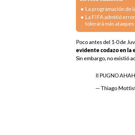
La programación de la
La FIFA admitió error
tolerará más ataques
Poco antes del 1-0 de Juv
evidente codazo en la e
Sin embargo, no existió ac
Il PUGNO AHAH
— Thiago Mott