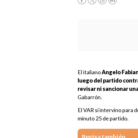
El italiano
Angelo Fabiano
luego del partido cont
revisar ni sancionar un
Gabarrón.
El VAR sí intervino para d
minuto 25 de partido.
Revisa también