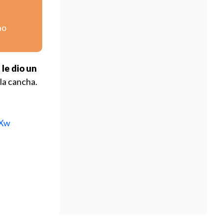
no
 le dio un
 la cancha.
LXw