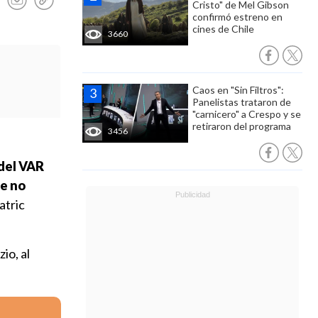
Cristo" de Mel Gibson
confirmó estreno en
cines de Chile
3660
Caos en "Sin Filtros":
Panelistas trataron de
"carnicero" a Crespo y se
retiraron del programa
3456
 del VAR
de no
atric
io, al