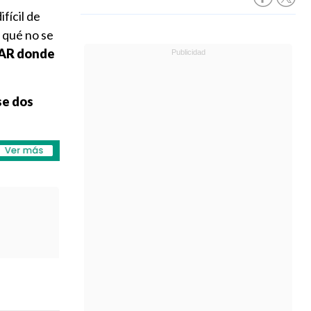
fícil de
 qué no se
 VAR donde
se dos