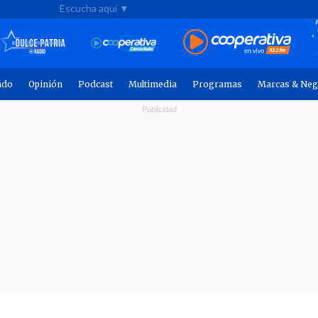
Escucha aquí ▼
ndo
Opinión
Podcast
Multimedia
Programas
Marcas & Neg