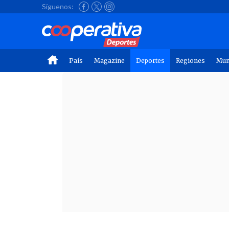
Síguenos:
País
Magazine
Deportes
Regiones
Mu