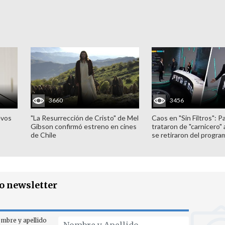
3660
3456
evos
"La Resurrección de Cristo" de Mel
Caos en "Sin Filtros": P
Gibson confirmó estreno en cines
trataron de "carnicero"
de Chile
se retiraron del progra
ro newsletter
mbre y apellido