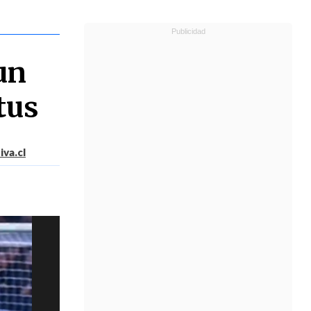
un
tus
va.cl