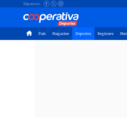
Síguenos:
País
Magazine
Deportes
Regiones
Mu