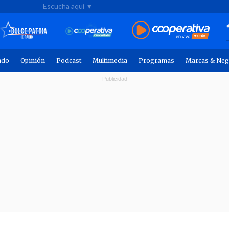
Escucha aquí ▼
ndo
Opinión
Podcast
Multimedia
Programas
Marcas & Neg