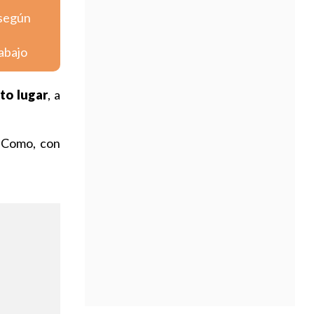
 según
abajo
to lugar
, a
e Como, con