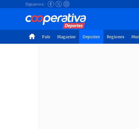
Síguenos:
País
Magazine
Deportes
Regiones
Mu