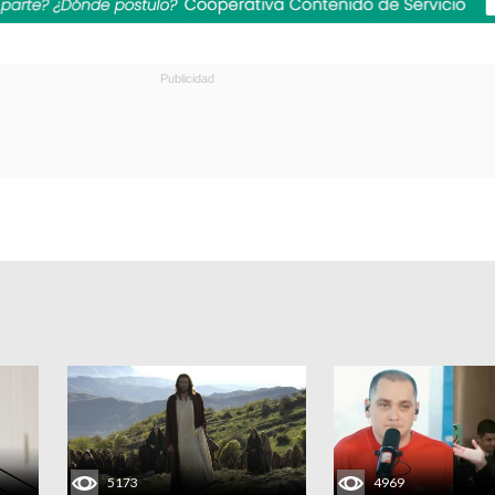
5173
4969