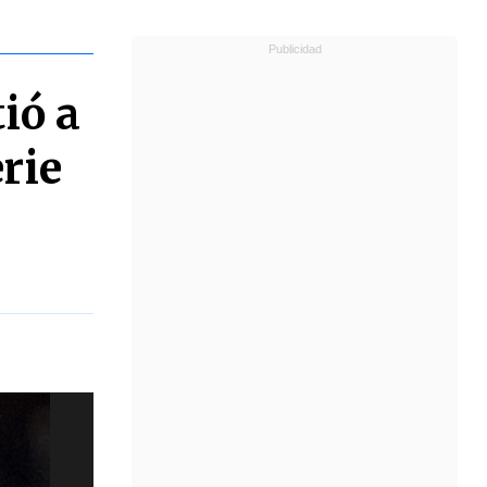
ió a
rie