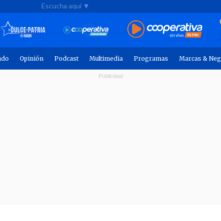
Escucha aquí ▼
ndo
Opinión
Podcast
Multimedia
Programas
Marcas & Neg