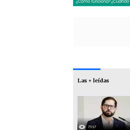
Las + leídas
7517