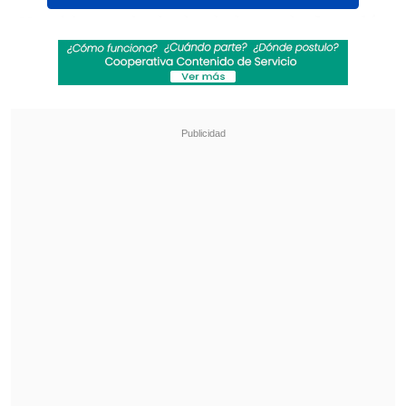
Un video grabado desde la grada
desveló
el capítulo completo de la agresión
ocurrida el pasado domingo en Turín
(norte), al término de un partido de un
torneo sub-14
. En él, se ve claramente
como
el portero de Volpiano inicia una
trifulca entre los jugadores y agrede a
otro jugador del equipo rival,
Carmagnola.
Revisa también
¿Una señal? Vinícius Jr. borró todas sus fotos y
contenido en Instagram
Lionel Messi brilló con doblete en triunfo de
Inter Miami sobre Atlético San Luis en la