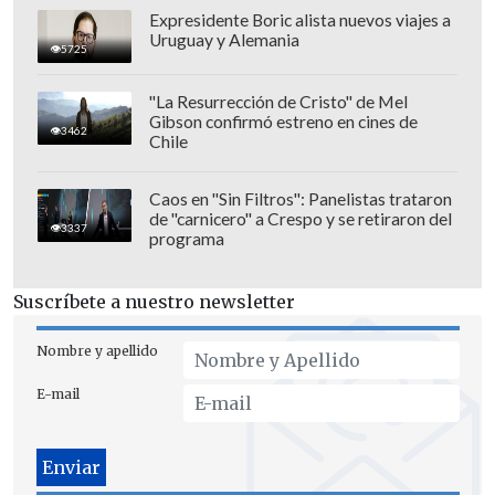
una parte del tobillo, y una fuerte
Expresidente Boric alista nuevos viajes a
Uruguay y Alemania
contusión en el pómulo, culpa de la
5725
agresión.
"La Resurrección de Cristo" de Mel
Gibson confirmó estreno en cines de
3462
Chile
Caos en "Sin Filtros": Panelistas trataron
de "carnicero" a Crespo y se retiraron del
3337
programa
Suscríbete a nuestro newsletter
Nombre y apellido
E-mail
Con el vídeo publicado en redes sociales,