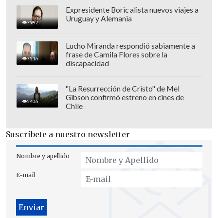
Expresidente Boric alista nuevos viajes a
Uruguay y Alemania
7987
Manchester United se ha fijó en el
Lucho Miranda respondió sabiamente a
frase de Camila Flores sobre la
delantero español de Real Madrid Alvaro
7516
discapacidad
Morata como reemplazo de 'Ibra' en Old
Trafford
"La Resurrección de Cristo" de Mel
Gibson confirmó estreno en cines de
5406
Chile
Suscríbete a nuestro newsletter
Nombre y apellido
E-mail