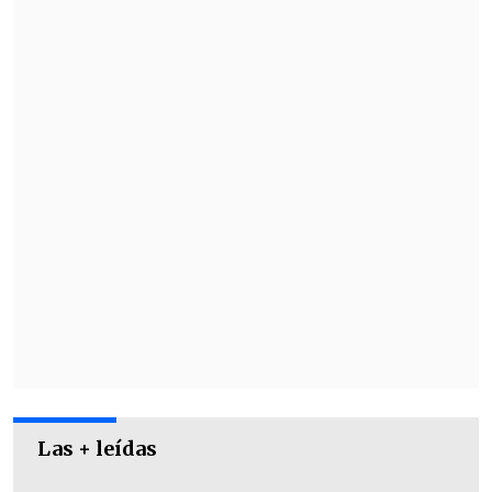
Shield, la Copa de la Liga y la Europa
League.
Según varios medios británicos, uno de
los clubes más interesados en hacerse
con los servicios de Zlatan es
LA Galaxy
,
de la MLS estadounidense.
Las + leídas