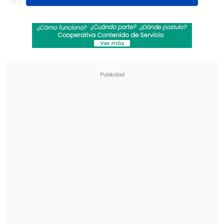
duelo frente a Anderlecht
por los
cuartos de final de la Europa League y se
encuentra en plena etapa de
recuperación.
Revisa también
[VIDEO] Balón enviado fuera de la cancha
provocó un choque de tránsito en Uruguay
No pasó inadvertido: Las deficientes
luminarias en el clásico de Coquimbo ante La
Serena
Ibrahimovic vistió la camiseta de los
"diablos rojos" por una temporada en
donde
convirtió 28 goles en 46 partidos,
donde ganó los trofeos de la Community