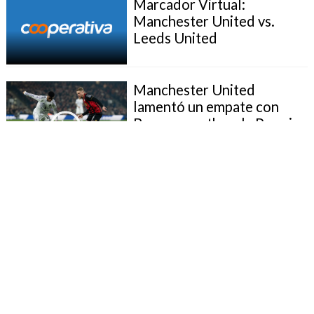
Marcador Virtual:
Manchester United vs.
Leeds United
Manchester United
lamentó un empate con
Bournemouth en la Premier
Marcador Virtual:
Manchester United vs.
Aston Villa
Osula humilló a Manchester
United años después de
ganar concurso de
habilidades en Old Trafford