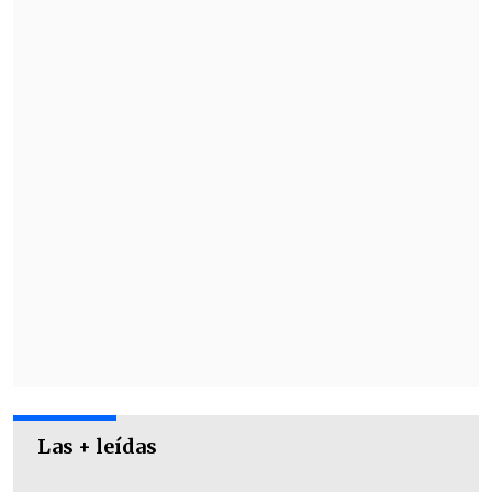
Sánchez.
"Lo vienen haciendo bien. Ojalá ganen
la FA Cup", cerró el escandinavo.
Las + leídas