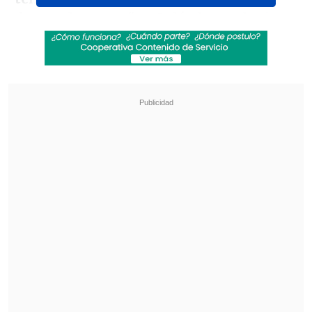
darme descanso"
, señaló el actual ariete
de LA Galaxy en diálogo con ESPN.
Revisa también
La formación de la UC para enfrentar a
Cobresal en el Claro Arena
La gimnasta Simone Biles vio afectada su visita
a Machu Picchu por incendios forestales
"
Me gusta Mourinho. El es 'The Special
One' -El especial-. Le gusta ganar. Allá
donde fue, ganó
. Me hizo sentirme
cómodo. Me dio mucha responsabilidad",
agregó el ex compañero de Alexis