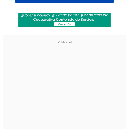
tres goles. El segundo tiempo
intentamos controlar un poco más el
balón, bajar el ritmo y desgraciadamente
nos hicieron ese gol a balón detenido en
el último minuto
", comenzó
mencionando.
Revisa también
Audax Italiano quiere tomar otro respiro ante
un Ñublense que busca entrar en zona de
copas
La programación de la ida de octavos de la
Copa Sudamericana
Asimismo, el "Ingeniero" indicó: "Vamos