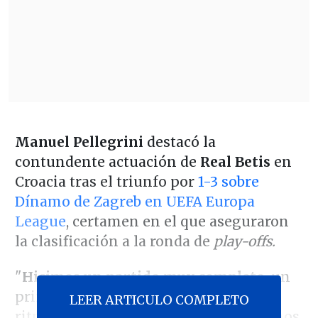
Manuel Pellegrini
destacó la
contundente actuación de
Real Betis
en
Croacia tras el triunfo por
1-3 sobre
Dínamo de Zagreb en UEFA Europa
League
, certamen en el que aseguraron
la clasificación a la ronda de
play-offs.
"
Hicimos un partido muy completo
, un
primer tiempo donde controlamos el
LEER ARTICULO COMPLETO
ritmo, los presionamos bien y marcamos