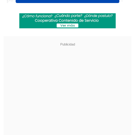
está feliz y nosotros estamos encantados
con él", sostuvo el mediocampista en
entrevista con el
Diario de Sevilla
.
Revisa también
¿Qué partido será transmitido por TV abierta
en la fecha 18 de la Liga de Primera?
Coquimbo Unido quiere estirar su hegemonía
en el clásico ante La Serena
Además, se mostró agradecido con el
"Ingeniero" y alabó la confianza que le
entregó en su carrera: "Él siempre ha
confiado en mí.
Siempre que he estado