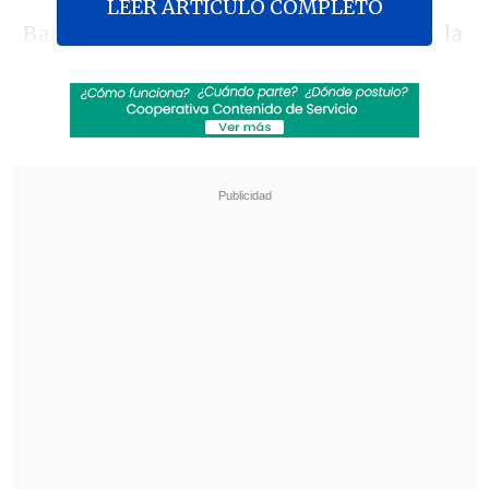
LEER ARTICULO COMPLETO
Baqué afirmó que las fotos tomadas en la
casa donde murió
Maradona muestran
un cuarto "sospechosamente ordenado"
horas después del fallecimiento, ya que
según el abogado,
"Diego falleció a las
13.00 (16.00 GMT) y a las 16.00 (19.00
GMT) ya había alteraciones en la
escena".
Revisa también
La gimnasta Simone Biles vio afectada su visita
a Machu Picchu por incendios forestales
Goldberg: Se reveló el vínculo entre
Huachipato y la U que por tanto tiempo
negaron