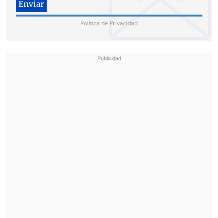
"Las pruebas (fotos) que están en el
Política de Privacidad
expediente es la que los fiscales
consideran que sirve para hacer una
acusación"
, sumó Baudry.
De momento,
ni el juzgado ni la fiscalía
que investigan el deceso de Maradona
confirmaron las declaraciones del
defensor o el querellante.
El 2 de octubre pasado, la
Cámara de
Casación Bonaerense estableció que la
responsabilidad por la muerte de
Maradona se definirá en dos instancias:
Una por jurados contra la enfermera -a
pedido de Baqué-, aunque no tiene fecha