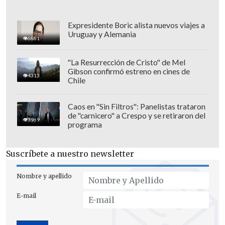
Expresidente Boric alista nuevos viajes a
Uruguay y Alemania
6881
"La Resurrección de Cristo" de Mel
Gibson confirmó estreno en cines de
4313
Chile
Caos en "Sin Filtros": Panelistas trataron
de "carnicero" a Crespo y se retiraron del
3969
programa
Otro de los letrados que participó de esta
Suscríbete a nuestro newsletter
denuncia mediática fue
Mario Baudry,
que representa
a Verónica Ojeda -madre
Nombre y apellido
de "Dieguito" Fernando Maradona-,
E-mail
querellante en la causa por la muerte
del excampeón del Mundo.