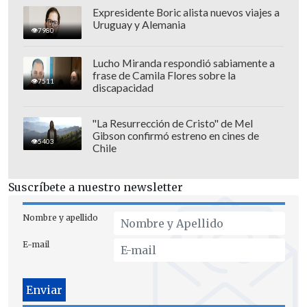
La camioneta robada fue usada en un
Expresidente Boric alista nuevos viajes a
alunizaje a un minimarket en Chicureo,
Uruguay y Alemania
7980
donde los delincuentes concretaron el
robo.
Lucho Miranda respondió sabiamente a
frase de Camila Flores sobre la
7511
discapacidad
Luego del asalto al minimarket, el
vehículo del futbolista fue abandonado
"La Resurrección de Cristo" de Mel
con daños en calle Luis Lazzarini con
Gibson confirmó estreno en cines de
5403
Chile
pasaje Apolo XIII, en Cerro Navia, donde
a PDI está realizando peritajes y
Suscríbete a nuestro newsletter
vinculando los tres hechos, dado que en
el asalto actuaron tres vehículos.
Nombre y apellido
E-mail