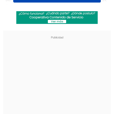
llegaron en tres vehículos.
Revisa también
[VIDEO] Balón enviado fuera de la cancha
provocó un choque de tránsito en Uruguay
No pasó inadvertido: Las deficientes
luminarias en el clásico de Coquimbo ante La
Serena
"Muchas gracias a todos por la
preocupación. Afortunadamente estoy
bien",
escribió en una historia de
Instagram.
Los asaltantes lo amenazaron con un