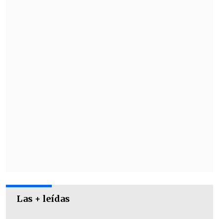
fierro, con el que rompieron la ventana
del conductor. Posteriormente,
escaparon con la camioneta del
futbolista.
Las + leídas