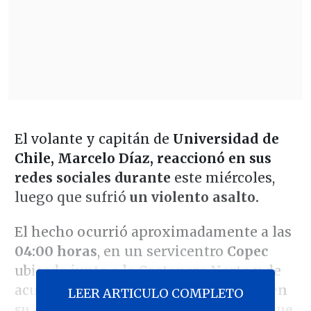
El volante y capitán de
Universidad de
Chile, Marcelo Díaz, reaccionó en sus
redes sociales durante
este miércoles,
luego que sufrió
un violento asalto.
El hecho ocurrió aproximadamente a las
04:00 horas
, en un servicentro
Copec
ubicado junto a la Costanera Norte y de
acuerdo a
Carabineros, fue abordado en
LEER ARTICULO COMPLETO
su camioneta por siete delincuentes que