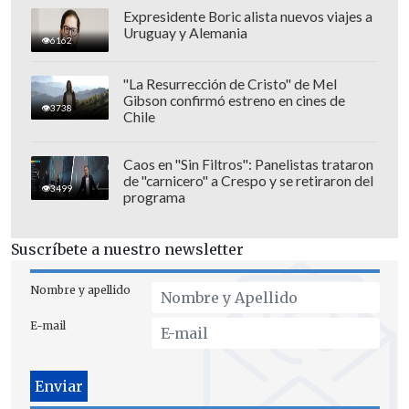
Expresidente Boric alista nuevos viajes a
Uruguay y Alemania
6162
"La Resurrección de Cristo" de Mel
Gibson confirmó estreno en cines de
3738
Por su parte, Chelsea dejó las
Chile
sensaciones agridulces de lado y volvió a
instalar su nombre
entre los equipos
Caos en "Sin Filtros": Panelistas trataron
de "carnicero" a Crespo y se retiraron del
más importantes de Inglaterra
. Con un
3499
programa
ritmo de menos a más, los vigentes
campeones de la Conference quieren
Suscríbete a nuestro newsletter
ratificar su peso histórico en finales y
revalidar este trofeo por tercera vez.
Nombre y apellido
E-mail
Enzo Maresca
continuará con su
planteamiento táctico y formará con:
Robert Sánchez; Malo Gusto, Trevoh