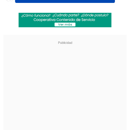
defensa y ataque, los de Luis Enrique
salen como favoritos
a poner el broche
de oro en una campaña que los vio
conquistar la L
igue 1, Copa de Francia y
Champions League
.
Revisa también
La programación de la fecha 19 de la Liga de
Ascenso
La programación de la fecha 18 de la Liga de
Primera
De ganar, el camino hacia el "septete"
estaría más cercano considerando que