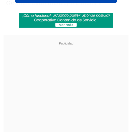
Germán Cano madrugó a todos y
marcó el 1-0 sobre Inter.
#MundialDeClubesEnDSPORTS
#FIFACWC
pic.twitter.com/b7nt1n0aoC
— DSPORTS (@DSports)
June 30, 2025