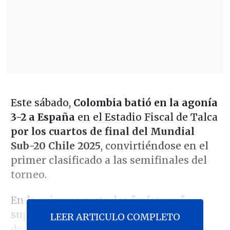
Este sábado,
Colombia
batió en la agonía
3-2 a
España
en el Estadio Fiscal de Talca
por los cuartos de final del Mundial
Sub-20 Chile 2025
, convirtiéndose en el
primer clasificado a las semifinales del
torneo.
En la primera parte, los "cafeteros"
supieron resistir ciertos momentos de
LEER ARTICULO COMPLETO
dominio de la "Furia Roja" y
lograron