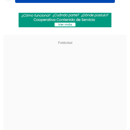
abrir el marcador en los minutos finales
del primer tiempo con un gol de Neyser
Villareal (38').
Revisa también
¿Qué partido será transmitido por TV abierta
en la fecha 18 de la Liga de Primera?
Coquimbo Unido quiere estirar su hegemonía
en el clásico ante La Serena
En la segunda parte, España reaccionó y
remontó el encuentro con goles de
Rayane Belaid (56') y Jan Virgili (59'). Sin
embargo, Colombia no bajó los brazos y