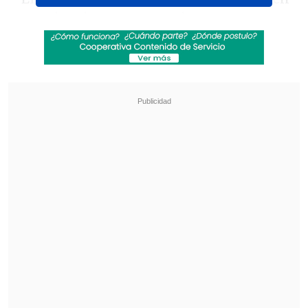
experiencias, en un sentir, es un
Mundial muy exitoso. Lo dijo la FIFA, lo
que nos hace sentir que cumplimos.
Tener partidos Sub 20 a estadios llenos
,
no les había pasado en etapas de fase
preliminar
. Tener una final con casi
45
mil personas
, tampoco les tocó, más
cuando no está la selección del país
jugando", aseguró a
La Tercera
.
Revisa también
[VIDEO] Balón enviado fuera de la cancha
provocó un choque de tránsito en Uruguay
No pasó inadvertido: Las deficientes
luminarias en el clásico de Coquimbo ante La