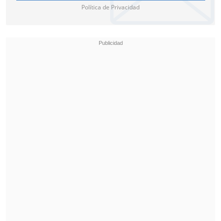
Política de Privacidad
"Ninguno se quedó abajo y eso te puede
llevar a pensar en grande y decir:
¿por
qué no tener un Mundial adulto?
Para
eso sabemos que hay requerimientos de
infraestructura, de capacidad de estadio,
pero si están todos estos pilares de este
gran edificio alineado,
tenemos toda la
capacida
d", valoró.