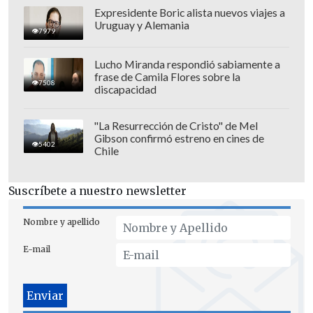
estábamos preparados para organizar
Expresidente Boric alista nuevos viajes a
Uruguay y Alemania
cualquier Mundial
. La clave para este
7979
Mundial fue que todos trabajamos muy
Lucho Miranda respondió sabiamente a
unidos entre las autoridades locales,
frase de Camila Flores sobre la
7508
regionales, el gobierno, los ministerios,
discapacidad
los privados, todos".
"La Resurrección de Cristo" de Mel
Gibson confirmó estreno en cines de
5402
Chile
Suscríbete a nuestro newsletter
Nombre y apellido
E-mail