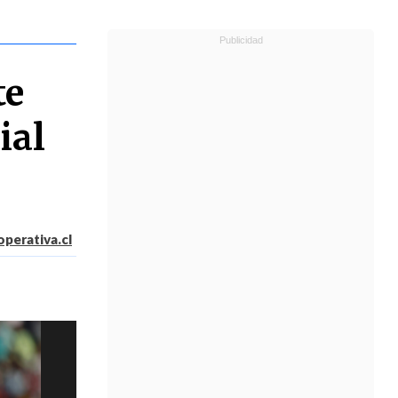
te
ial
perativa.cl