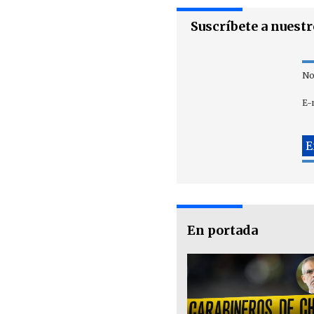
Suscríbete a nuest
No
E-
En portada