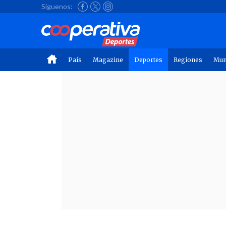
Síguenos:
País
Magazine
Deportes
Regiones
Mu