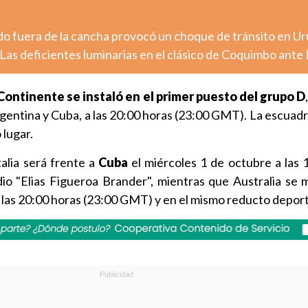
o fuera de la cancha provocó un choque de tránsito en U
Las deficientes luminarias en el clásico de Coquimbo ante
 Continente se instaló en el primer puesto del grupo D
rgentina y Cuba, a las 20:00 horas (23:00 GMT). La escuadr
 lugar.
talia será frente a
Cuba
el miércoles 1 de octubre a las 
io "Elias Figueroa Brander", mientras que Australia se 
a las 20:00 horas (23:00 GMT) y en el mismo reducto deport