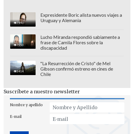
Expresidente Boric alista nuevos viajes a
Uruguay y Alemania
7993
Lucho Miranda respondió sabiamente a
frase de Camila Flores sobre la
7550
discapacidad
"La Resurrección de Cristo" de Mel
Gibson confirmó estreno en cines de
5414
Chile
Suscríbete a nuestro newsletter
Finalmente, Córdova repasó su trabajo
Nombre y apellido
completo en otras categorías de la
E-mail
selección al decir: "La Sub 17
lleva nueve
entrenamientos
y muchas veces nos