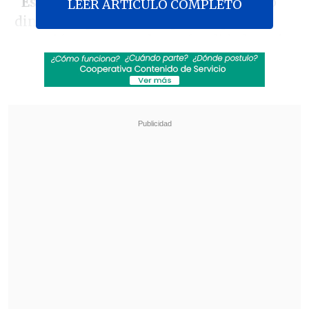
"
Es un rival muy complejo
. Son equipo
LEER ARTICULO COMPLETO
dinámico que también pelean por la
posesión y atacar a la profundidad. Será
un partido donde vamos a tener que
estar con las líneas cortas.
Habrá que
tener mucha paciencia porque es un
equipo que cubre los espacios
", comenzó
mencionando.
Revisa también
[VIDEO] Balón enviado fuera de la cancha
provocó un choque de tránsito en Uruguay
No pasó inadvertido: Las deficientes
luminarias en el clásico de Coquimbo ante La
Serena