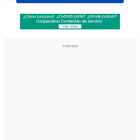
Ramblers,
cantando una versión nueva
del mítico
"Rock del Mundial",
tema que
quedó inmortalizado en la Copa del
Mundo que se celebró en Chile en 1962.
Revisa también
El drama que azota al exfutbolista Mark
Hughes: Su hijo falleció de muerte súbita
PDI reveló vínculo financiero entre Michael
Clark y Patrick Kiblisky por Azul Azul