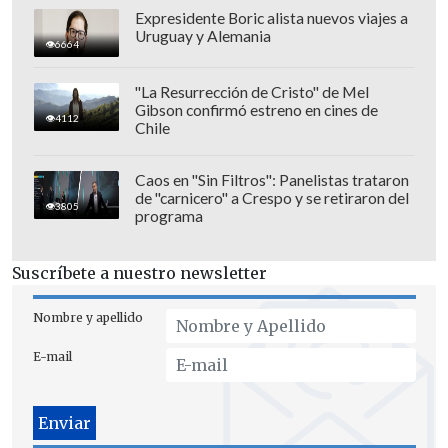
Expresidente Boric alista nuevos viajes a
Multitudes".
Uruguay y Alemania
6664
Finalmente,
Shirel
cantó ante las miles
"La Resurrección de Cristo" de Mel
de personas en el recinto de Ñuñoa
"El
Gibson confirmó estreno en cines de
4112
alma en la cancha (olé, olé, olé)
, la
Chile
canción oficial de la Copa del Mundo Sub
20 en Chile.
Caos en "Sin Filtros": Panelistas trataron
de "carnicero" a Crespo y se retiraron del
3805
programa
Suscríbete a nuestro newsletter
Nombre y apellido
E-mail