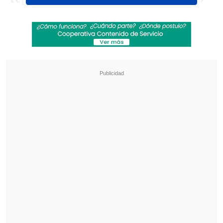
20 en 2021.
Revisa también
¿Qué partido será transmitido por TV abierta
en la fecha 18 de la Liga de Primera?
Coquimbo Unido quiere estirar su hegemonía
en el clásico ante La Serena
El periódico agregó que Abu Tima es uno
de los más de 400 atletas palestinos
asesinados en la Franja de Gaza desde el
inicio de la guerra, según datos del
Comité Olímpico Nacional Palestino.
En Chile,
el club Palestino hizo eco de la