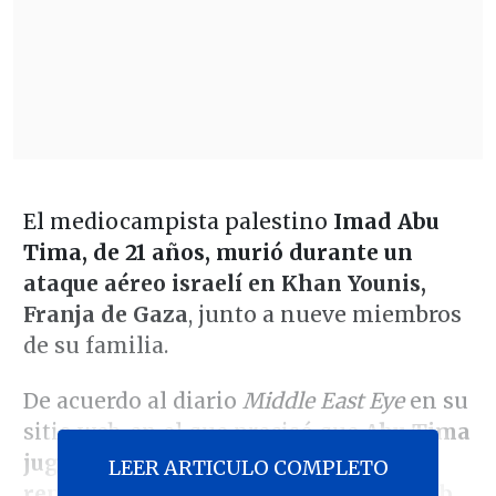
El mediocampista palestino
Imad Abu
Tima, de 21 años, murió durante un
ataque aéreo israelí en Khan Younis,
Franja de Gaza
, junto a nueve miembros
de su familia.
De acuerdo al diario
Middle East Eye
en su
sitio web, en el que precisó que
Abu Tima
jugó en el club Ittihad Khan Younis y
LEER ARTICULO COMPLETO
representó a la selección palestina sub