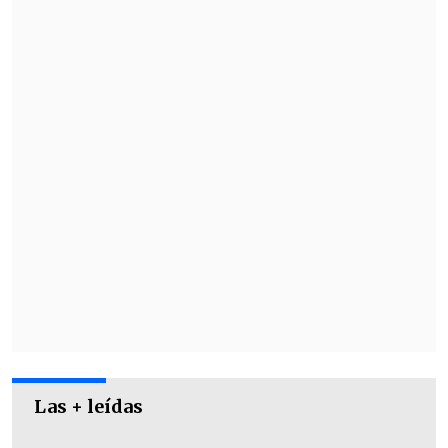
noticia y en redes sociales lamentó el
hecho.
Las + leídas