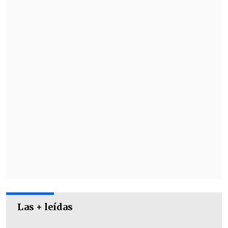
puntos
y en la próxima jornada se
enfrentará a Deportes Recoleta.
Mientras que,
Antofagasta suma 13
unidades en el undécimo puesto
de la
competencia y su siguiente desafío será
contra Curicó Unido.
Las + leídas