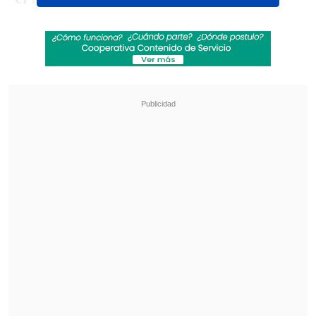
Cristián Díaz
, mientras que
Fabián
Torres recibió tarjeta roja en Copiapó
luego de agredir a un rival en la
celebración.
Revisa también
La UC quiere retomar el rumbo ante Cobresal
y sumar confianza antes de la visita a
Estudiantes
Matías Claro, presidente de Cruzados:
Soñamos con llegar a una final en la
Libertadores
De esta manera,
el elenco dirigido por
Hernán Caputto quedó tercero con 18