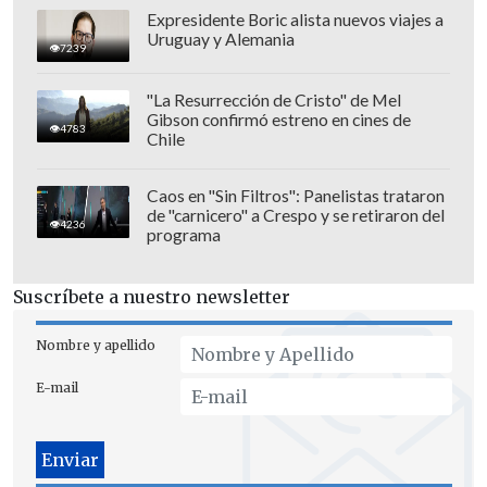
Expresidente Boric alista nuevos viajes a
Uruguay y Alemania
7239
Además, durante la jornada
Universidad
"La Resurrección de Cristo" de Mel
Gibson confirmó estreno en cines de
de Concepción se impuso por 5-1 a
4783
Chile
Santiago Morning
con goles de Iam
González, Sebastián Molina, Rodrigo
Caos en "Sin Filtros": Panelistas trataron
Olivares y un doblete de Jeison
de "carnicero" a Crespo y se retiraron del
4236
programa
Fuentealba. El descuento de los
"microbuseros" fue de Fernando
Suscríbete a nuestro newsletter
Manríquez.
Nombre y apellido
E-mail