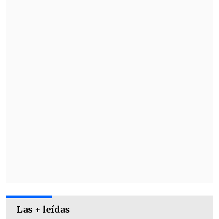
respecto a si acogerá la petición de San
Marcos
.
Las + leídas