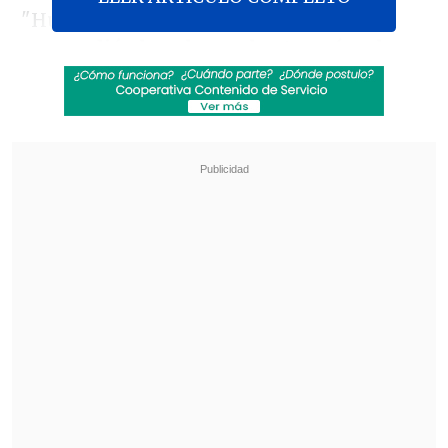
"Huaicocheros"
debido a que Latam
suspendió el vuelo que los traería a la
capital por las huelgas de sus
funcionarios
.
Revisa también
La UC quiere retomar el rumbo ante Cobresal
y sumar confianza antes de la visita a
Estudiantes
Matías Claro, presidente de Cruzados:
Soñamos con llegar a una final en la
Libertadores
Hasta el momento el máximo organismo
del fútbol chileno
no se ha pronunciado