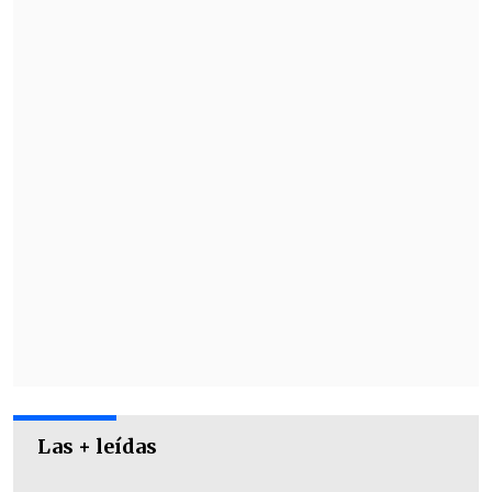
dirigidos por Víctor Rivero
buscarán
retornar a la máxima categoría del
fútbol chileno
tras su descenso a
mediados de 2016.
Las + leídas