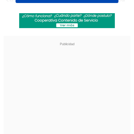
Rojo
encabezó una actividad para
felicitar al plantel, acompañado también
por
los hinchas del club "cementero".
Revisa también
La programación de la fecha 18 de la Liga de
Primera
La FIFA admitió errores en su propuesta de
privatizar el Mundial y advirtió que no tolerará
más ataques
Unión La Calera deberá enfrentar
nuevamente a San Marcos de Arica
para
dirimir al equipo que jugará ante el
colista de Primera División, en donde los