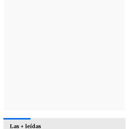
(36')
igualó rápidamente la llave con un
golazo de "globito" y tuvo la oportunidad
de
adelantar a los suyos con un penal
(45+1')
. Sin embargo, Hernán Muñoz se
redimió de su error atajando el disparo.
Las + leídas