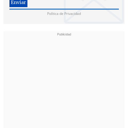
Política de Privacidad
Parecía que todo se marchaba en
igualdad hacia los penales, pero un
grosero error del defensor Diego Opazo
dejó solo a
Ignacio Fuenzalida
en una
carrera mortal, ya que el delantero
superó a Muñoz y
concretó el tanto
(90+6') antes del pitazo final.
Así, Recoleta
espera rival el que se