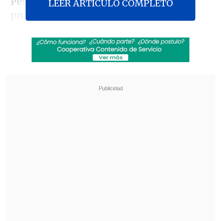
Pese a que el cuadro "microbusero"
LEER ARTICULO COMPLETO
protagonizó las acciones del arranque,
adelantándose con un buen gol de
César
Díaz (33')
, el cuadro dirigido por Luis
Landeros comenzó a responder saliendo
de su propia zona.
Revisa también
Hasta con el buzo puesto: Iván Román llegó a
Chile para sumarse a Colo Colo
Agente clave para el fichaje de Vozinha: "Colo
Colo era lo que él quería, se alinearon los
planetas"
En ese sentido,
Germán Estigarribia