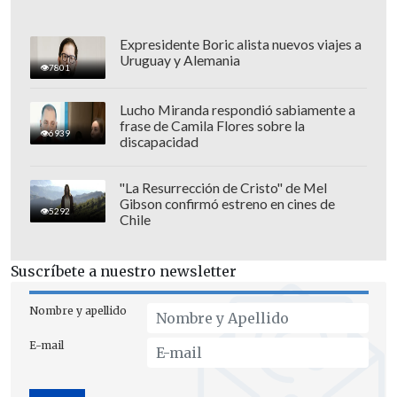
Expresidente Boric alista nuevos viajes a
Uruguay y Alemania
7801
Lucho Miranda respondió sabiamente a
frase de Camila Flores sobre la
6939
discapacidad
De cara al complemento, las acciones
mermaron y no fue hasta el cierre que
"La Resurrección de Cristo" de Mel
una tarjeta roja para
Federico Martin
Gibson confirmó estreno en cines de
5292
Chile
(88') y otra para Kevin Campillay (90+1')
dieron el dramatismo dejando a ambos
Suscríbete a nuestro newsletter
elencos con diez hombres en cancha.
Nombre y apellido
E-mail