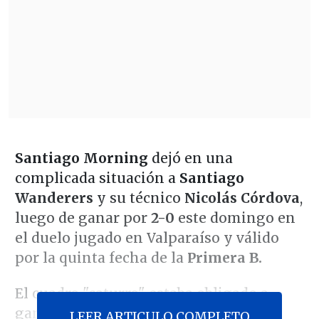
Santiago Morning
dejó en una
complicada situación a
Santiago
Wanderers
y su técnico
Nicolás Córdova
,
luego de ganar por
2-0
este domingo en
el duelo jugado en Valparaíso y válido
por la quinta fecha de la
Primera B.
El cuadro "caturro" estaba obligado a
ganar, pues su principal objetivo de la
LEER ARTICULO COMPLETO