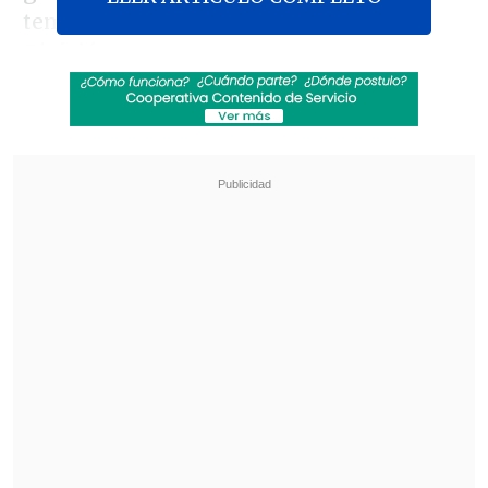
temporada es regresar a la
Primera
División.
Revisa también
Elche tuvo a Cepeda como titular en goleada a
Toulouse que cerró su pretemporada
Falleció Jorge Messi, padre de Lionel Messi
Además, Córdova está sufriendo la
presión de la dirigencia por buenos
resultados, e incluso recibió un
ultimatum si no ganaba este
compromiso, por lo que su trabajo en la
banca porteña quedó en la cuerda floja.