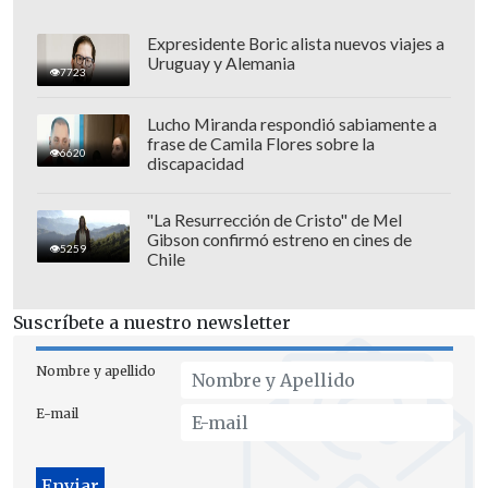
provisionalmente el liderato con 12
puntos, mientras que Wanderers sólo
Expresidente Boric alista nuevos viajes a
Uruguay y Alemania
tiene 4 positivos.
7723
Para la próxima fecha, a disputarse en
Lucho Miranda respondió sabiamente a
frase de Camila Flores sobre la
dos semanas más, los "bohemios"
6620
discapacidad
enfrentará a La Serena, mientras que los
"caturros" visitarán a Copiapó.
"La Resurrección de Cristo" de Mel
Gibson confirmó estreno en cines de
5259
Chile
Suscríbete a nuestro newsletter
Nombre y apellido
E-mail