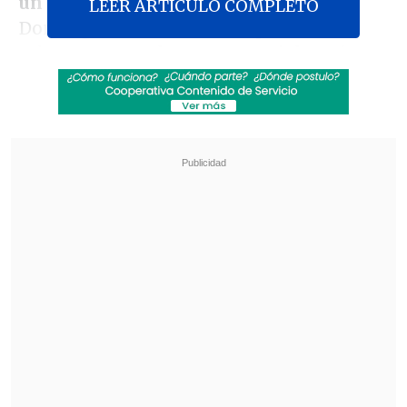
un tiro de esquina
y José Canale
LEER ARTICULO COMPLETO
Domínguez conectó un impecable
cabezazo para el empate parcial 2-2 (3-2
en el global) de Lanús en el alargue (118')
Revisa también
[VIDEO] Jugador de Coritiba cayó directo al
túnel en festejo de un gol que terminó anulado
Maldini: "Guardiola estuvo a punto de aceptar
en la selección italiana"
Revisa la asistencia de Sepúlveda: