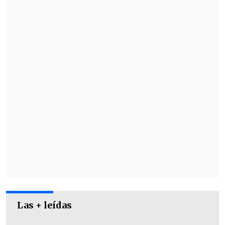
del automóvil y en fomato "ladrillo".
La pareja fue descubierta debido a
una
acusación anónima contra el gerente
del equipo de la Primera B
del fútbol
chileno.
Las + leídas