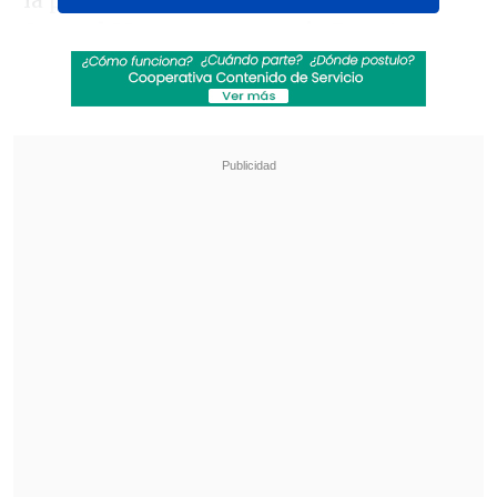
la policía local
logró interceptar a
Samuel Moreno y su pareja Renata
Ahumada en Tacna
con la droga oculta
en el vehículo con el que
viajaban de
regreso a Arica.
Revisa también
Vozinha y sus primeros días en Colo Colo
"Comienza un nuevo capítulo"
Desde Newell's hasta Real Madrid y Unicef:
Las condolencias por la muerte de Jorge Messi
Los 13 paquetes en los que
transportaban la marihuana eran
transportados en el tanque de gasolina