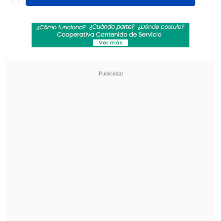
El cuadro "porteño" entregó el parte
médico del futbolista, que este jueves
cumplió 30 años, en el que indicó que
"
sufrió una fractura por flexión de
vértebra lumbar L1, fractura tipo a1
".
Revisa también
La UC quiere retomar el rumbo ante Cobresal
y sumar confianza antes de la visita a
Estudiantes
Matías Claro, presidente de Cruzados:
Soñamos con llegar a una final en la
Libertadores
"
Es una fractura estable de la columna
lumbar que no requiere cirugía, pero sí