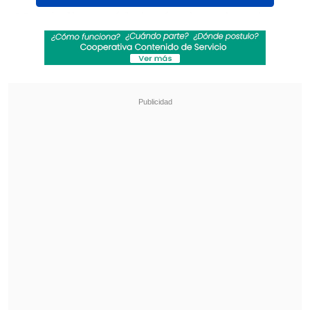
Messi alimentó la incógnita sobre si
tomará parte con la 'Albiceleste' en el
que sería su sexto Mundial después de
disputar su último partido oficial como
local en el partido de las Clasificatorias
ante Venezuela (3-0).
Revisa también
La formación de la U para recibir a Palestino en
el Estadio Nacional
Hasta con el buzo puesto: Iván Román llegó a
Chile para sumarse a Colo Colo
"Lo mismo que dije en su momento. No