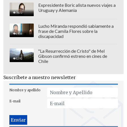
Expresidente Boric alista nuevos viajes a
Uruguay y Alemania
7803
Lucho Miranda respondió sabiamente a
frase de Camila Flores sobre la
6956
discapacidad
"La Resurrección de Cristo" de Mel
Gibson confirmó estreno en cines de
5292
Chile
Suscríbete a nuestro newsletter
Nombre y apellido
"Ir partido tras partido.
A esta altura
E-mail
nueve meses pasan muy rápido y al
mismo tiempo es un montón. Veré cómo
me iré sintiendo", indicó Messi,
quien